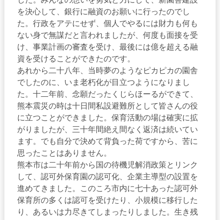
を決心して、銀行に融資のお願いに行ったのでし
た。行政をアテにせず、個人でやるには財力も何も
ない身で無謀だと言われましたが、何度も面接を受
け、事業計画の審査を受け、最後には億を超える融
資を受けることができたのです。
あれから二十八年、当時夢のようなピカピカの園舎
でしたのに、いま老朽化が目立つようになりまし
た。十二年前、念願だったくじらほーるができて、
熊本震災の時は十日間私設避難所として皆さんの役
に立つことができました。保育活動の場は確実に拡
がりましたが、三十年間絶え間なく返済は続いてい
ます。でも自分で決めて背負った荷ですから、苦に
思ったことはありません。
熊本市は二十年前から国の待機児解消政策とリンク
して、認可外保育園の認可化、企業主導型の設置を
進めてきました。このころ市内に七十あった認可外
保育所の多くは認可を受けたり、小規模に移行した
り、あるいは力尽きてしまったりしました。生き残