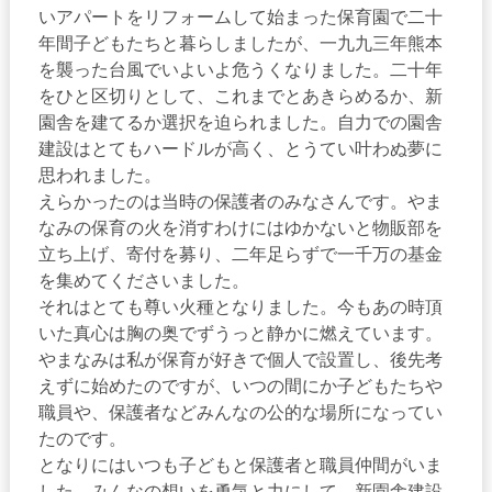
いアパートをリフォームして始まった保育園で二十
年間子どもたちと暮らしましたが、一九九三年熊本
を襲った台風でいよいよ危うくなりました。二十年
をひと区切りとして、これまでとあきらめるか、新
園舎を建てるか選択を迫られました。自力での園舎
建設はとてもハードルが高く、とうてい叶わぬ夢に
思われました。
えらかったのは当時の保護者のみなさんです。やま
なみの保育の火を消すわけにはゆかないと物販部を
立ち上げ、寄付を募り、二年足らずで一千万の基金
を集めてくださいました。
それはとても尊い火種となりました。今もあの時頂
いた真心は胸の奥でずうっと静かに燃えています。
やまなみは私が保育が好きで個人で設置し、後先考
えずに始めたのですが、いつの間にか子どもたちや
職員や、保護者などみんなの公的な場所になってい
たのです。
となりにはいつも子どもと保護者と職員仲間がいま
した。みんなの想いを勇気と力にして、新園舎建設