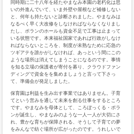
同時期に二十八年を経たやまなみ本園の老朽化は思
いの外進んでいて、いま外壁や屋根など補修しない
と、何年も持たないと診断されました。やまなみは
なるべく早く大改修をしなければならなくなりまし
たし、ポランのホールも資金不足で工事は止まって
いる状態です。本来福祉国家であれば行政がしなけ
ればならないところを、制度が未熟なために応急の
ツギアテを誰かがしなければ、あっという間にこの
ような場所は消えてしまうことになるのです。事情
を知る立場の保護者が寄付を募り、クラウドファン
ディングで資金をを集めましょうと言って下さっ
て、準備会が発足しました。
保育園は利益を生み出す事業ではありません。子育
てという営みを通して未来を創る仕事をするところ
です。やまなみを母体として、ころぼっくる・ポラ
ンが誕生し、やまなみのような一人一人が大切にさ
れ、豊かな育ちが保障される、そうして子育ての夢
をみんなで紡ぐ場所が広がったのです。うれしいで