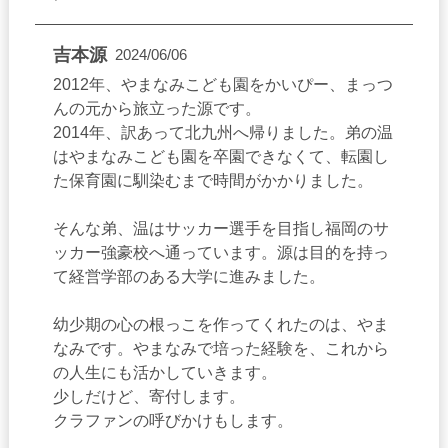
情報の紛失・破壊・改ざん・漏えい等の事態が起こらぬ
よう、合理的な安全対策を講じます。
吉本源
2024/06/06
個人情報の開示・訂正・削除等
2012年、やまなみこども園をかいぴー、まっつ
お客様から個人情報の開示・訂正・削除等のご要望を受
んの元から旅立った源です。
けた場合は、所定の手続きでご本人であることを確認の
2014年、訳あって北九州へ帰りました。弟の温
上、遅滞なく対応いたします。
はやまなみこども園を卒園できなくて、転園し
弊園は、受付業務および配送業務の一部を業務委託して
た保育園に馴染むまで時間がかかりました。
おり、業務上必要となる最小限のお客様情報を委託先へ
伝える場合があります。業務委託先にはお客様情報の漏
えい等が起こらぬよう、契約により厳正な管理を義務付
そんな弟、温はサッカー選手を目指し福岡のサ
けています。
ッカー強豪校へ通っています。源は目的を持っ
て経営学部のある大学に進みました。
プライバシーポリシーの改善について
弊園は、社会情勢やコンピューター技術の進歩等に対応
幼少期の心の根っこを作ってくれたのは、やま
し、個人情報保護に関して、常に最善の対応を確立して
なみです。やまなみで培った経験を、これから
いきます。そのため、プライバシーポリシーを見直し、
の人生にも活かしていきます。
改善することがあります。
少しだけど、寄付します。
cookieの利用に関して
クラファンの呼びかけもします。
当サイトでは、Webサイトの改善のためにインターネッ