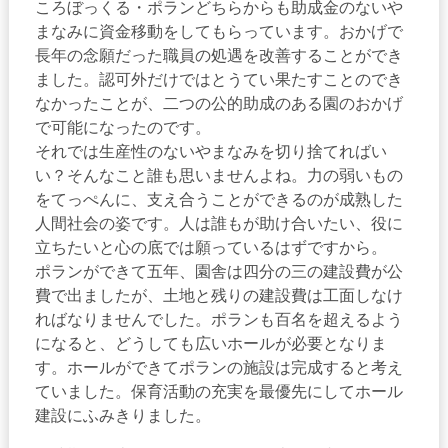
ころぼっくる・ポランどちらからも助成金のないや
まなみに資金移動をしてもらっています。おかげで
長年の念願だった職員の処遇を改善することができ
ました。認可外だけではとうてい果たすことのでき
なかったことが、二つの公的助成のある園のおかげ
で可能になったのです。
それでは生産性のないやまなみを切り捨てればい
い？そんなこと誰も思いませんよね。力の弱いもの
をてっぺんに、支え合うことができるのが成熟した
人間社会の姿です。人は誰もが助け合いたい、役に
立ちたいと心の底では願っているはずですから。
ポランができて五年、園舎は四分の三の建設費が公
費で出ましたが、土地と残りの建設費は工面しなけ
ればなりませんでした。ポランも百名を超えるよう
になると、どうしても広いホールが必要となりま
す。ホールができてポランの施設は完成すると考え
ていました。保育活動の充実を最優先にしてホール
建設にふみきりました。