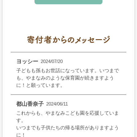
利用目的について
弊園がお客様からお預かりした個人情報は、資料請求、
お問い合せ、その他サービス等のご案内に利用いたしま
す。次のいずれかに該当する場合を除いて、弊園以外の
第三者に提供・開示等を行うことはありません。
◆お客様より事前の同意・承諾を得た場合
◆お客様または第三者の権利または財産を保護するため
に開示する必要がある場合
ヨッシー
2024/07/20
◆裁判所・警察等の公的機関や法令等により開示・提供
が必要な場合
子どもも孫もお世話になっています。いつまで
も、やまなみのような保育園が続きますよう
安全管理措置について
に！と願っています。
弊園は、利用者の個人情報を、不正アクセス・改変・破
壊・漏洩・紛失等から守るためにセキュリティーシステ
都山香奈子
2024/06/11
ムの整備を行い、関連する社員の教育を行っています。
これからも、やまなみこども園を応援していま
個人情報の保護について
す。
お客様からお預かりした個人情報は、弊園が責任を持っ
いつまでも子供たちの帰る場所がありますよう
て厳重に管理し、お客様の個人情報への不正アクセスや
に！