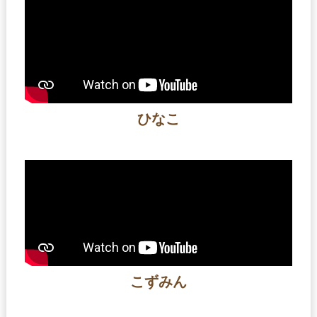
ひなこ
こずみん