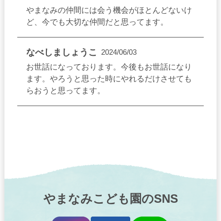
トドメイン名、IPアドレス、当サイトの閲覧等の情報を
やまなみの仲間には会う機会がほとんどないけ
取得しています。
ど、今でも大切な仲間だと思ってます。
当サイトにはcookieを使用しています。
cookieとはコンピューターを識別するためにサーバから
ご利用者のブラウザーに送信され蓄積される情報のこと
なべしましょうこ
2024/06/03
です。cookieを利用することによりお使いのコンピュー
お世話になっております。今後もお世話になり
ターの訪問回数や訪問したページ等の情報を収集するこ
ます。やろうと思った時にやれるだけさせても
とができます。当所ではcookieを使用してご利用者個人
を識別できる情報は一切収集していません。
らおうと思ってます。
また、ブラウザーの設定によりcookieの機能を無効にす
ることもできます。
当サイトでは「Google アナリティクス」を利用してア
クセスの解析を行っています。Googleのインタレスト
ベース広告のデータや第三者のユーザーデータ（年齢、
性別、興味や関心など）も計測しています。詳細につい
ては、
Google アナリティクス サービス利用規約
をご覧
ください。
やまなみこども園のSNS