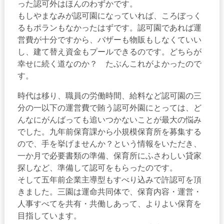
った認可外はほんのわずかです。
もしやまなみが認可園になっていれば、ころぼっく
るもポランもなかったはずです。認可園であれば運
営費が十分ですから、バザーも物販もしなくていい
し、建て替え資金もプールできるのです。どちらが
幸せに続く道なのか？ たぶんこれがよかったので
す。
時代は移り、職員の労働時間、給料など認可園の三
分の一以下の運営費で賄う認可外園にとっては、ど
んなにがんばっても追いつかないことが最大の悩み
でした。九年前保育課から小規模保育所を募集する
ので、手を挙げませんか？という情報をいただき、
一か月で必要書類の準備、保育所にふさわしい貸家
探しなど、準備して認可をもらったのです。
そして五年前企業主導型もすべり込みで許認可を頂
きました。三園は運命共同体で、保育内容・運営・
人事すべてを共有・共働しあって、よりよい保育を
目指しています。