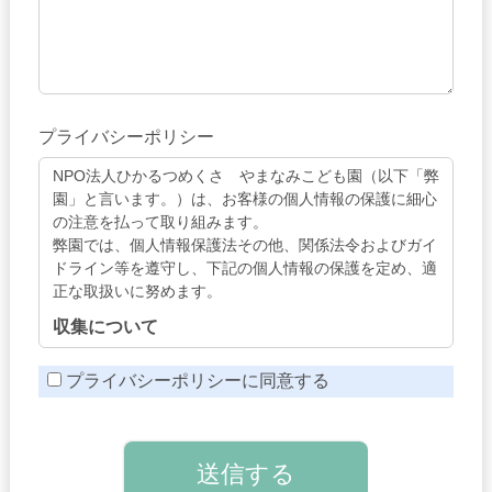
プライバシーポリシー
NPO法人ひかるつめくさ やまなみこども園（以下「弊
園」と言います。）は、お客様の個人情報の保護に細心
の注意を払って取り組みます。
弊園では、個人情報保護法その他、関係法令およびガイ
ドライン等を遵守し、下記の個人情報の保護を定め、適
正な取扱いに努めます。
収集について
弊園では、資料請求、お問い合せ、その他のサービス等
プライバシーポリシーに同意する
をご利用いただく際に、必要に応じてお客様の個人情報
をお預かりします。
その際には目的を明示し、必要最小限の個人情報をお尋
ねいたします。